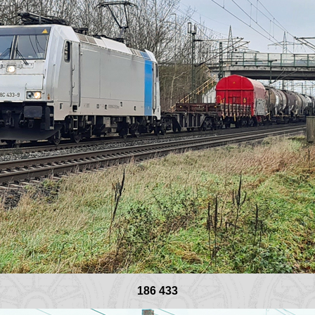
186 433