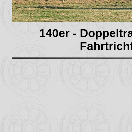
140er - Doppeltra
Fahrtric