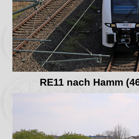
RE11 nach Hamm (462