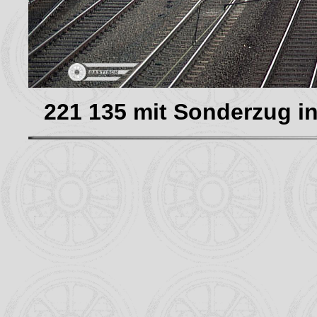
221 135 mit Sonderzug i