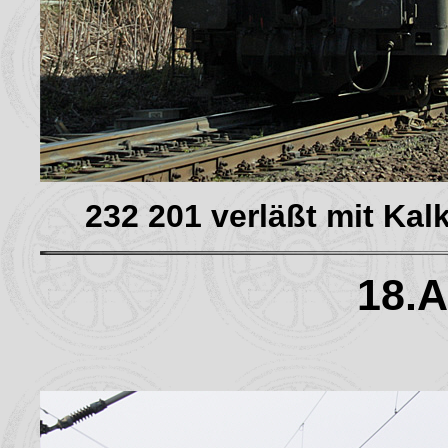
232 201 verläßt mit Ka
18.A