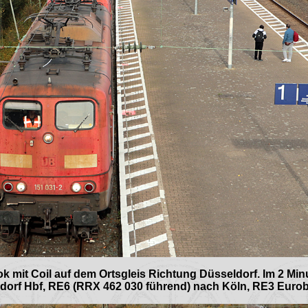
k mit Coil auf dem Ortsgleis Richtung Düsseldorf. Im 2 Mi
dorf Hbf, RE6 (RRX 462 030 führend) nach Köln, RE3 Euro