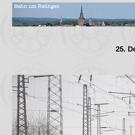
25. D